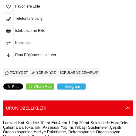
Favorilere Ekle
Telefonla Sipariş
İstek Listeme Ekle
Karşılaştır
Fiyat Düşünce Haber Ver
TAVSIYE ET
YORUM YAZ
SORULAR VE CEVAPLAR
WhatsApp
Telegram
ÜRÜN ÖZELLIKLERI
Lacivert Kot Kurdele 10 mt Eni 4 cm 1 Top 20 mt Şeklindedir.Hobi,Tekstil
Çalışmaları,Toka,Takı,Aksesuar Yapımı,Yılbaşı Süslemeleri,Çeşitli
Organizasyonlar, Hediye Paketleme, Dekorasyan ve Organizasyon