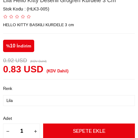
Lila Hello Kıtty Desenli Grogren Kurdele 3 Cm
Stok Kodu
(HLK3-005)
HELLO KITTY BASKILI KURDELE 3 cm
10
%
İndirim
0.92 USD
(KDV Dahil)
0.83 USD
(KDV Dahil)
Renk
Adet