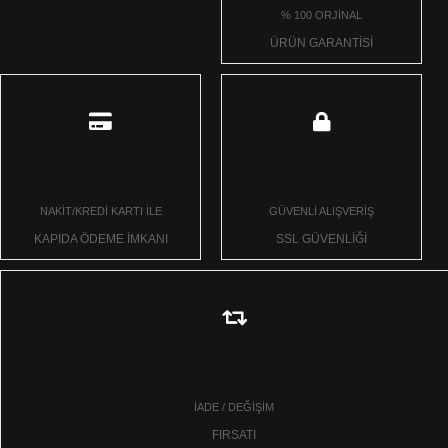
% 100 ORJİNAL
ÜRÜN GARANTİSİ
NAKİT/KREDİ KARTI İLE
GÜVENLİ ALIŞVERİŞ
KAPIDA ÖDEME İMKANI
SSL GÜVENLİĞİ
İADE / DEĞİŞİM
FIRSATI