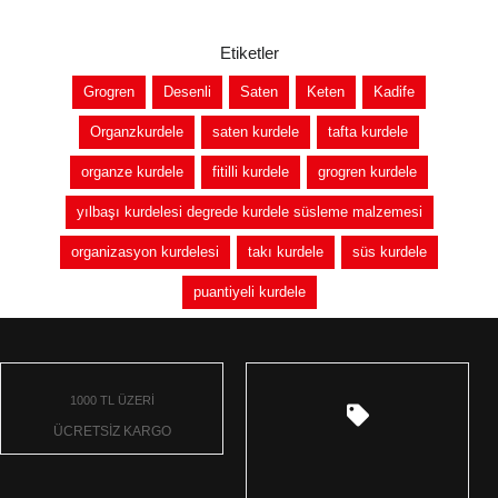
Etiketler
Grogren
Desenli
Saten
Keten
Kadife
Organzkurdele
saten kurdele
tafta kurdele
organze kurdele
fitilli kurdele
grogren kurdele
yılbaşı kurdelesi degrede kurdele süsleme malzemesi
organizasyon kurdelesi
takı kurdele
süs kurdele
puantiyeli kurdele
1000 TL ÜZERİ
ÜCRETSİZ KARGO