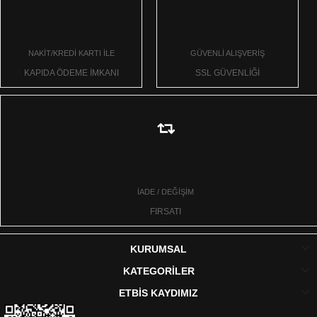
NAKİT/KREDİ KARTI İLE
GÜVENLİ ALIŞVERİŞ
KAPIDA ÖDEME İMKANI
SSL GÜVENLİĞİ
İADE / DEĞİŞİM
FIRSATI
KURUMSAL
KATEGORİLER
ETBİS KAYDIMIZ