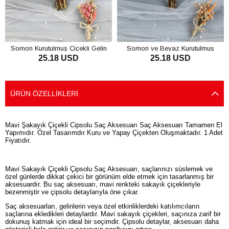
Somon Kurutulmuş Çiçekli Gelin
Somon ve Beyaz Kurutulmuş
25.18 USD
25.18 USD
Buketi ve Yaka Çiçeği
Çiçekli Gelin Buketi ve Yaka Çiçeği
SEPETE EKLE
SEPETE EKLE
ÜRÜN ÖZELLIKLERI
Mavi Şakayık Çiçekli Cipsolu Saç Aksesuarı Saç Aksesuarı Tamamen El
Yapımıdır. Özel Tasarımdır Kuru ve Yapay Çiçekten Oluşmaktadır. 1 Adet
Fiyatıdır.
Mavi Sakayık Çiçekli Çipsolu Saç Aksesuarı, saçlarınızı süslemek ve
özel günlerde dikkat çekici bir görünüm elde etmek için tasarlanmış bir
aksesuardır. Bu saç aksesuarı, mavi renkteki sakayık çiçekleriyle
bezenmiştir ve çipsolu detaylarıyla öne çıkar.
Saç aksesuarları, gelinlerin veya özel etkinliklerdeki katılımcıların
saçlarına ekledikleri detaylardır. Mavi sakayık çiçekleri, saçınıza zarif bir
dokunuş katmak için ideal bir seçimdir. Çipsolu detaylar, aksesuarı daha