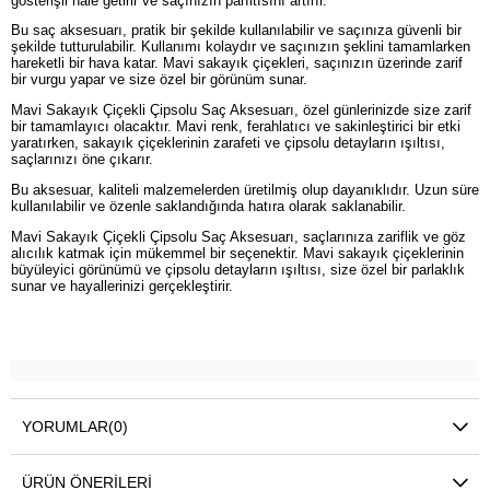
gösterişli hale getirir ve saçınızın parıltısını artırır.
Bu saç aksesuarı, pratik bir şekilde kullanılabilir ve saçınıza güvenli bir
şekilde tutturulabilir. Kullanımı kolaydır ve saçınızın şeklini tamamlarken
hareketli bir hava katar. Mavi sakayık çiçekleri, saçınızın üzerinde zarif
bir vurgu yapar ve size özel bir görünüm sunar.
Mavi Sakayık Çiçekli Çipsolu Saç Aksesuarı, özel günlerinizde size zarif
bir tamamlayıcı olacaktır. Mavi renk, ferahlatıcı ve sakinleştirici bir etki
yaratırken, sakayık çiçeklerinin zarafeti ve çipsolu detayların ışıltısı,
saçlarınızı öne çıkarır.
Bu aksesuar, kaliteli malzemelerden üretilmiş olup dayanıklıdır. Uzun süre
kullanılabilir ve özenle saklandığında hatıra olarak saklanabilir.
Mavi Sakayık Çiçekli Çipsolu Saç Aksesuarı, saçlarınıza zariflik ve göz
alıcılık katmak için mükemmel bir seçenektir. Mavi sakayık çiçeklerinin
büyüleyici görünümü ve çipsolu detayların ışıltısı, size özel bir parlaklık
sunar ve hayallerinizi gerçekleştirir.
YORUMLAR
(0)
ÜRÜN ÖNERILERI