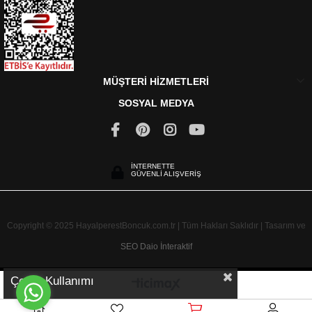
MÜŞTERİ HİZMETLERİ
SOSYAL MEDYA
İNTERNETTE
GÜVENLİ ALIŞVERİŞ
Copyright © 2025 HayalperestBoncuk.com.tr | Tüm Hakları Saklıdır | Tasarım ve
SEO
Daio İnteraktif
Çerez Kullanımı