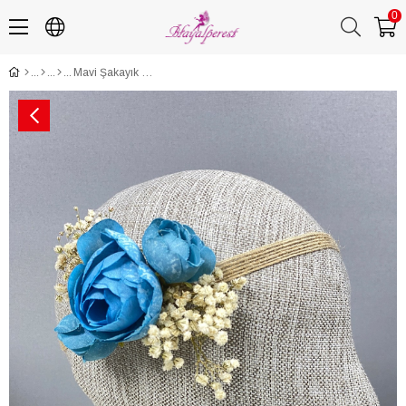
0
Mavi Şakayık Çiçekli Cipsolu Saç Aksesuarı