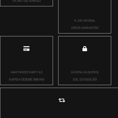
ÜCRETSİZ KARGO
% 100 ORJİNAL
ÜRÜN GARANTİSİ
NAKİT/KREDİ KARTI İLE
GÜVENLİ ALIŞVERİŞ
KAPIDA ÖDEME İMKANI
SSL GÜVENLİĞİ