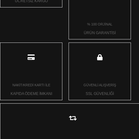
ÜCRETSİZ KARGO
% 100 ORJİNAL
ÜRÜN GARANTİSİ
NAKİT/KREDİ KARTI İLE
GÜVENLİ ALIŞVERİŞ
KAPIDA ÖDEME İMKANI
SSL GÜVENLİĞİ