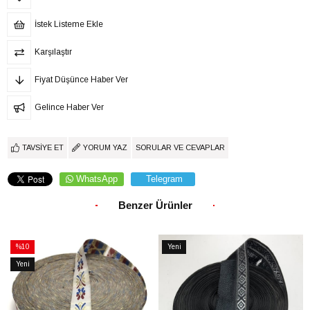
İstek Listeme Ekle
Karşılaştır
Fiyat Düşünce Haber Ver
Gelince Haber Ver
TAVSIYE ET
YORUM YAZ
SORULAR VE CEVAPLAR
WhatsApp
Telegram
Benzer Ürünler
%10
Yeni
İndirim
Ürün
Yeni
%10İndirim
Ürün