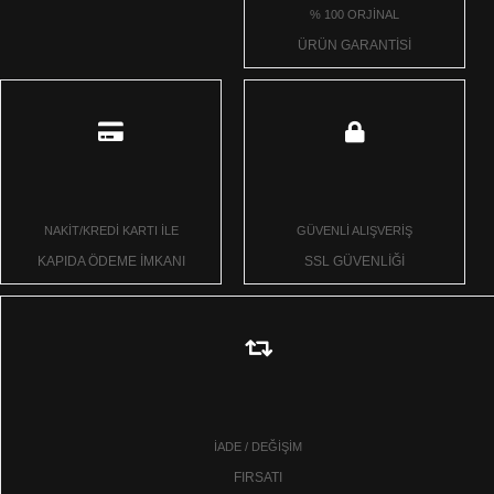
% 100 ORJİNAL
ÜRÜN GARANTİSİ
NAKİT/KREDİ KARTI İLE
GÜVENLİ ALIŞVERİŞ
KAPIDA ÖDEME İMKANI
SSL GÜVENLİĞİ
İADE / DEĞİŞİM
FIRSATI