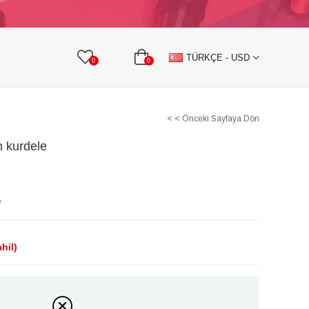
KURDELE
TAŞLI TEKSTİL AKSESUARLARI
TÜRKÇE - USD
0
0
< < Önceki Sayfaya Dön
m kurdele
e
hil)