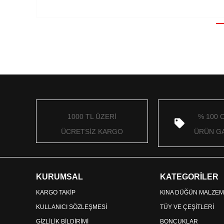
1000 TL ÜZERİ
% 100 
ÜCRETSİZ KARGO
ÜRÜN GA
KURUMSAL
KATEGORİLER
KARGO TAKİP
KINA DÜĞÜN MALZEM
KULLANICI SÖZLEŞMESİ
TÜY VE ÇEŞİTLERİ
GİZLİLİK BİLDİRİMİ
BONCUKLAR