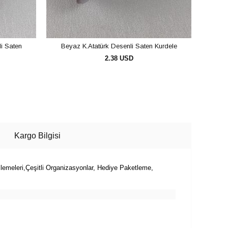
li Saten
Beyaz K.Atatürk Desenli Saten Kurdele
Gümüş
2.38 USD
SEPETE EKLE
Kargo Bilgisi
lemeleri,Çeşitli Organizasyonlar, Hediye Paketleme,