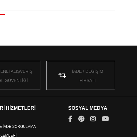
ENLİ ALIŞVERİŞ
İADE / DEĞİŞİM
SL GÜVENLİĞİ
FIRSATI
Rİ HİZMETLERİ
SOSYAL MEDYA
 & İADE SORGULAMA
İŞLEMLERİ