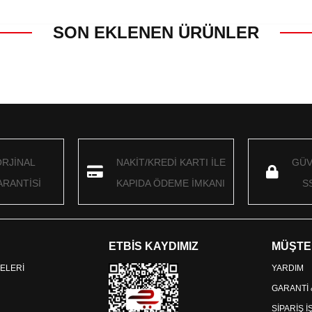
SON EKLENEN ÜRÜNLER
ORJİNAL
NAKİT/KREDİ KARTI İLE
GÜV
RANTİSİ
KAPIDA ÖDEME İMKANI
S
ETBİS KAYDIMIZ
MÜŞTE
ELERİ
YARDIM
GARANTİ
SİPARİŞ 