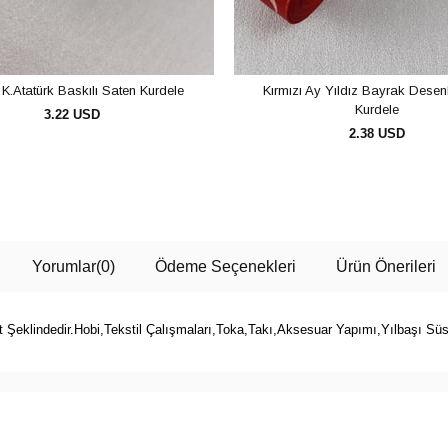
K.Atatürk Baskılı Saten Kurdele
Kırmızı Ay Yıldız Bayrak Desen
Kurdele
3.22 USD
2.38 USD
SEPETE EKLE
SEPETE EKLE
Yorumlar
(0)
Ödeme Seçenekleri
Ürün Önerileri
Şeklindedir.Hobi,Tekstil Çalışmaları,Toka,Takı,Aksesuar Yapımı,Yılbaşı Süs