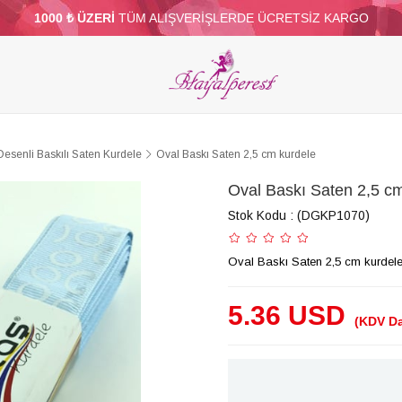
1000 ₺ ÜZERİ
TÜM ALIŞVERİŞLERDE ÜCRETSİZ KARGO
ELERİ
PARTİ VE SÜS MALZEMELERİ
TÜY
BONCUKLAR
TOPTAN
DİĞER
Desenli Baskılı Saten Kurdele
Oval Baskı Saten 2,5 cm kurdele
Oval Baskı Saten 2,5 c
Stok Kodu
(DGKP1070)
Oval Baskı Saten 2,5 cm kurdel
5.36 USD
(KDV Da