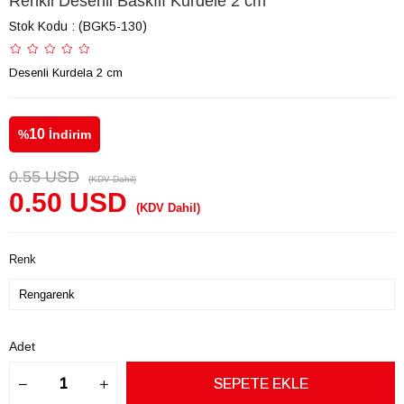
Renkli Desenli Baskılı Kurdele 2 cm
Stok Kodu
(BGK5-130)
Desenli Kurdela 2 cm
10
%
İndirim
0.55 USD
(KDV Dahil)
0.50 USD
(KDV Dahil)
Renk
Adet