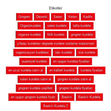
Etiketler
Grogren
Desenli
Saten
Keten
Kadife
Organzkurdele
saten kurdele
tafta kurdele
organze kurdele
fitilli kurdele
grogren kurdele
yılbaşı kurdelesi degrede kurdele süsleme malzemesi
organizasyon kurdelesi
takı kurdele
süs kurdele
puantiyeli kurdele
en uygun kurdela fiyatları
en ucuz kurdela satın al
en kaliteli kurdela
kurdela fiyatları
saten kurdela satın al
grogren kurdela satın al
grogren kurdela çeşitleri
grogren kurdela fiyatları
en uygun grogren kurdela fiyatı
Baskılı
Baskılı Kurdela
Baskılı Kurdela 2