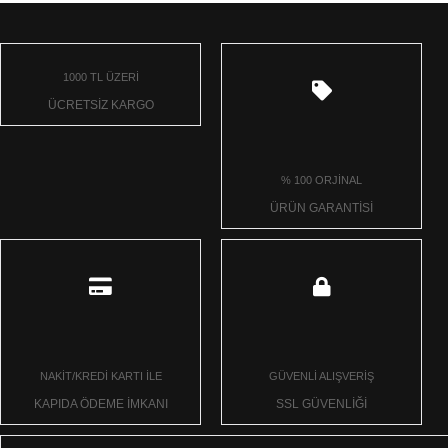
1000 TL ÜZERİ
ÜCRETSİZ KARGO
% 100 ORJİNAL
ÜRÜN GARANTİSİ
NAKİT/KREDİ KARTI İLE
GÜVENLİ ALIŞVERİŞ
KAPIDA ÖDEME İMKANI
SSL GÜVENLİĞİ