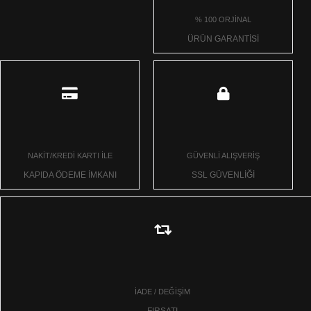
% 100 ORJİNAL
ÜRÜN GARANTİSİ
NAKİT/KREDİ KARTI İLE
GÜVENLİ ALIŞVERİŞ
KAPIDA ÖDEME İMKANI
SSL GÜVENLİĞİ
İADE / DEĞİŞİM