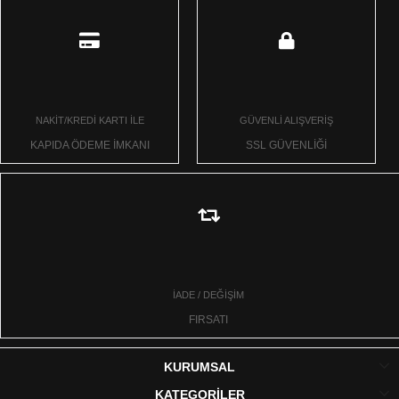
NAKİT/KREDİ KARTI İLE
GÜVENLİ ALIŞVERİŞ
KAPIDA ÖDEME İMKANI
SSL GÜVENLİĞİ
İADE / DEĞİŞİM
FIRSATI
KURUMSAL
KATEGORİLER