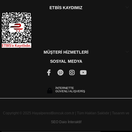
ETBİS KAYDIMIZ
MÜŞTERİ HİZMETLERİ
SOSYAL MEDYA
İNTERNETTE
GÜVENLİ ALIŞVERİŞ
Copyright © 2025 HayalperestBoncuk.com.tr | Tüm Hakları Saklıdır | Tasarım ve
SEO
Daio İnteraktif