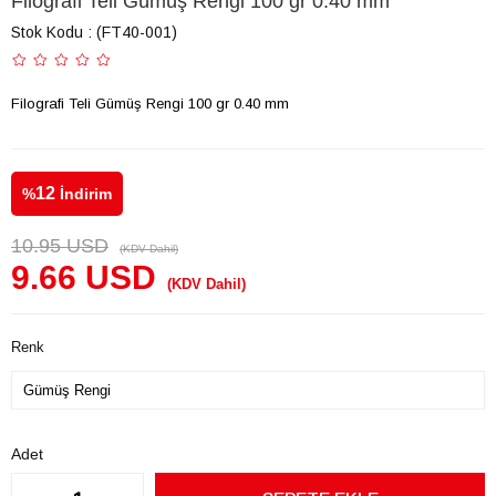
Filografi Teli Gümüş Rengi 100 gr 0.40 mm
Stok Kodu
(FT40-001)
Filografi Teli Gümüş Rengi 100 gr 0.40 mm
12
%
İndirim
10.95 USD
(KDV Dahil)
9.66 USD
(KDV Dahil)
Renk
Adet