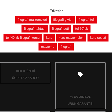
Etiketler
filografi malzemeleri
filografi çivisi
filografi teli
filografi tahtası
filografi seti
tel 30'luk
tel '40 lık filografi kursu
kurs
kurs malzemeleri
kurs setleri
malzeme
filografi
1000 TL ÜZERİ
ÜCRETSİZ KARGO
% 100 ORJİNAL
ÜRÜN GARANTİSİ