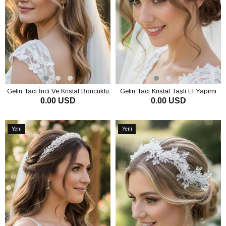
Gelin Tacı İnci Ve Kristal Boncuklu
Gelin Tacı Kristal Taşlı El Yapımı
0.00 USD
0.00 USD
Çiçekli Gelin Saç Aksesuarı Nişan
Lüks Gelin Saç Aksesuarı Nişan Ve
Tacı
Nikah Tacı
SEPETE EKLE
SEPETE EKLE
Yeni
Yeni
Ürün
Ürün