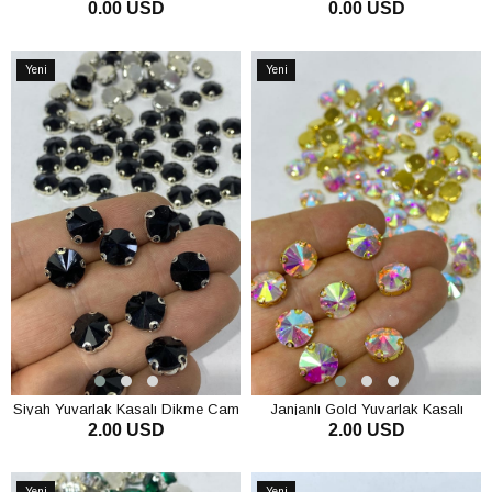
0.00 USD
0.00 USD
Tasarım Gelinlik ve Abiye Kemeri -
Tasarım Gelinlik ve Abiye Kemeri -
Zarif Bel Aksesuarı
Zarif Bel Aksesuarı
SEPETE EKLE
SEPETE EKLE
Yeni
Yeni
Ürün
Ürün
Siyah Yuvarlak Kasalı Dikme Cam
Janjanlı Gold Yuvarlak Kasalı
2.00 USD
2.00 USD
Taş Kristal Boncuk 10 Adet
Dikme Cam Taş Kristal Boncuk 10
Adet
SEPETE EKLE
SEPETE EKLE
Yeni
Yeni