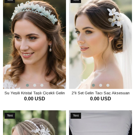
Ürün
Ürün
Su Yeşili Kristal Taşlı Çiçekli Gelin
2'li Set Gelin Tacı Saç Aksesuarı
0.00 USD
0.00 USD
Tacı Kına Ve Nişan Saç Aksesuarı
Kristal Boncuklu Çiçekli Gelin
Tokası
SEPETE EKLE
SEPETE EKLE
Yeni
Yeni
Ürün
Ürün