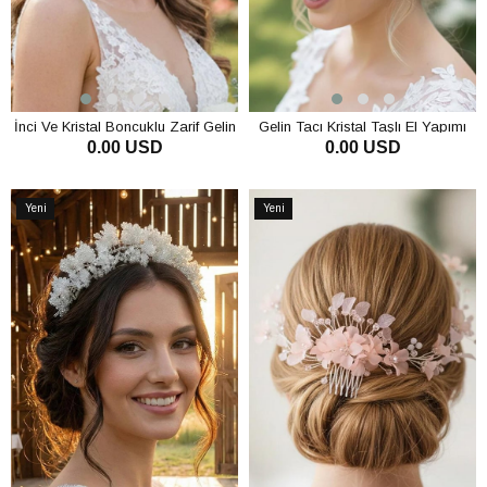
İnci Ve Kristal Boncuklu Zarif Gelin
Gelin Tacı Kristal Taşlı El Yapımı
0.00 USD
0.00 USD
Tacı İnce Tasarım Nikah Ve Nişan
Lüks Gelin Saç Aksesuarı Nişan Ve
Saç Aksesuarı
Nikah Tacı
SEPETE EKLE
SEPETE EKLE
Yeni
Yeni
Ürün
Ürün