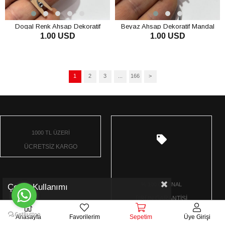
Dogal Renk Ahsap Dekoratif
Beyaz Ahsap Dekoratif Mandal
1.00 USD
1.00 USD
Mandal Aksesuar 25 Adet
Aksesuar 25 Adet
SEPETE EKLE
SEPETE EKLE
1
2
3
...
166
>
1000 TL ÜZERİ
ÜCRETSİZ KARGO
% 100 ORJİNAL
Çerez Kullanımı
ÜRÜN GARANTİSİ
Anasayfa
Favorilerim
Sepetim
Üye Girişi