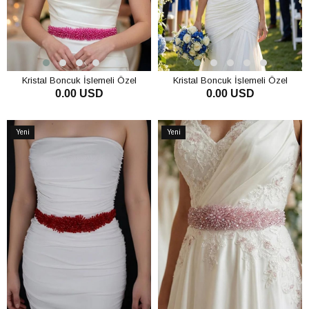
Kristal Boncuk İşlemeli Özel
Kristal Boncuk İşlemeli Özel
0.00 USD
0.00 USD
Tasarım Gelinlik ve Abiye Kemeri -
Tasarım Gelinlik ve Abiye Kemeri -
Zarif Bel Aksesuarı
Zarif Bel Aksesuarı
SEPETE EKLE
SEPETE EKLE
Yeni
Yeni
Ürün
Ürün