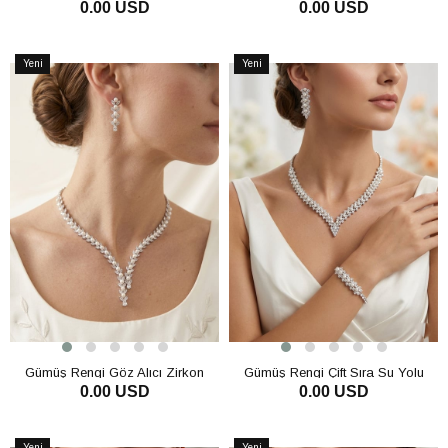
0.00 USD
0.00 USD
Kolye Küpe Bileklik 3 lü Set Nişan
Kolye Küpe Bileklik Set Lüks Gelin
Davet Takı
Takı
SEPETE EKLE
SEPETE EKLE
Yeni
Yeni
Ürün
Ürün
Gümüş Rengi Göz Alıcı Zirkon
Gümüş Rengi Çift Sıra Su Yolu
0.00 USD
0.00 USD
Taşlı Kolye Küpe Bileklik 3'lü Set /
Zirkon Kolye Küpe Bileklik Set
Takı Seti Gelin Abiye Takı
Düğün Takı
SEPETE EKLE
SEPETE EKLE
Yeni
Yeni