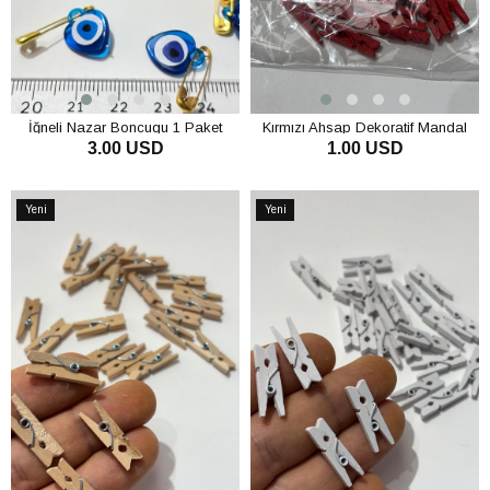
İğneli Nazar Boncugu 1 Paket
Kırmızı Ahsap Dekoratif Mandal
3.00 USD
1.00 USD
Aksesuar 25 Adet
SEPETE EKLE
SEPETE EKLE
Yeni
Yeni
Ürün
Ürün