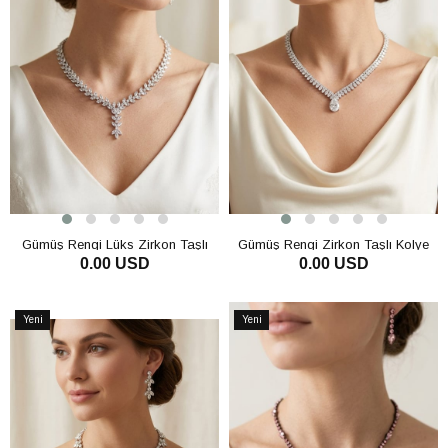
Gümüş Rengi Lüks Zirkon Taşlı
Gümüş Rengi Zirkon Taşlı Kolye
0.00 USD
0.00 USD
3'lü Takı Seti Kolye Küpe Bileklik
Küpe Bileklik Set Lüks Işıltılı Gelin
Gelin Nişan
Düğün Takı
SEPETE EKLE
SEPETE EKLE
Yeni
Yeni
Ürün
Ürün