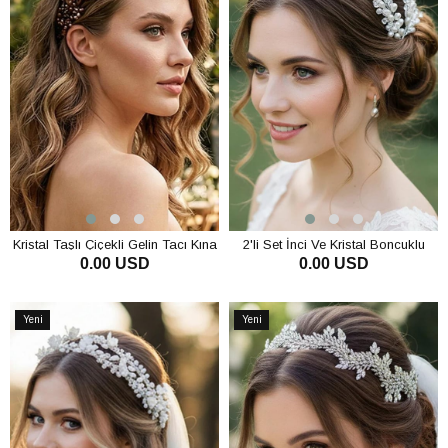
Kristal Taşlı Çiçekli Gelin Tacı Kına
2'li Set İnci Ve Kristal Boncuklu
0.00 USD
0.00 USD
Ve Nişan Saç Aksesuarı
Gelin Saç Aksesuarı El Yapımı
Gelin Tacı Tokası Nişan Ve Nikah
SEPETE EKLE
SEPETE EKLE
Seti
Yeni
Yeni
Ürün
Ürün