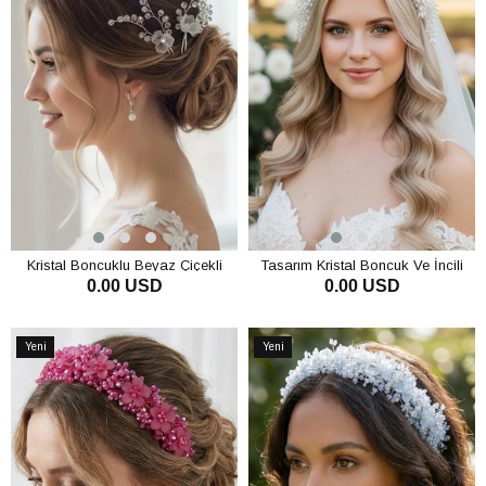
Kristal Boncuklu Beyaz Çiçekli
Tasarım Kristal Boncuk Ve İncili
0.00 USD
0.00 USD
Gelin Kına Yan Toka Seti 5'li Düğün
Yoğun İşlemeli Gelin Kına Tacı
Nişan Saç Aksesuarı
Düğün Nişan Saç Aksesuarı
SEPETE EKLE
SEPETE EKLE
Yeni
Yeni
Ürün
Ürün