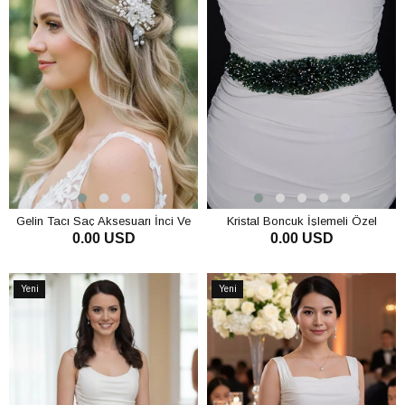
Gelin Tacı Saç Aksesuarı İnci Ve
Kristal Boncuk İşlemeli Özel
0.00 USD
0.00 USD
Kristal Boncuklu Çiçek Detaylı
Tasarım Gelinlik ve Abiye Kemeri -
Gelin Tokası
Zarif Bel Aksesuarı
SEPETE EKLE
SEPETE EKLE
Yeni
Yeni
Ürün
Ürün