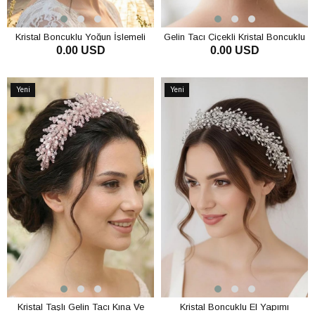
Kristal Boncuklu Yoğun İşlemeli
Gelin Tacı Çiçekli Kristal Boncuklu
0.00 USD
0.00 USD
Gelin Tacı Saç Asması Kına Nişan
Tarak Toka
Düğün Saç Aksesuarı
SEPETE EKLE
SEPETE EKLE
Yeni
Yeni
Ürün
Ürün
Kristal Taşlı Gelin Tacı Kına Ve
Kristal Boncuklu El Yapımı