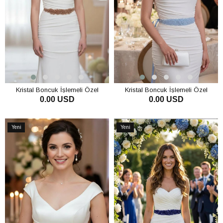
Kristal Boncuk İşlemeli Özel
Kristal Boncuk İşlemeli Özel
0.00 USD
0.00 USD
Tasarım Gelinlik ve Abiye Kemeri -
Tasarım Gelinlik ve Abiye Kemeri -
Zarif Bel Aksesuarı
Zarif Bel Aksesuarı
SEPETE EKLE
SEPETE EKLE
Yeni
Yeni
Ürün
Ürün