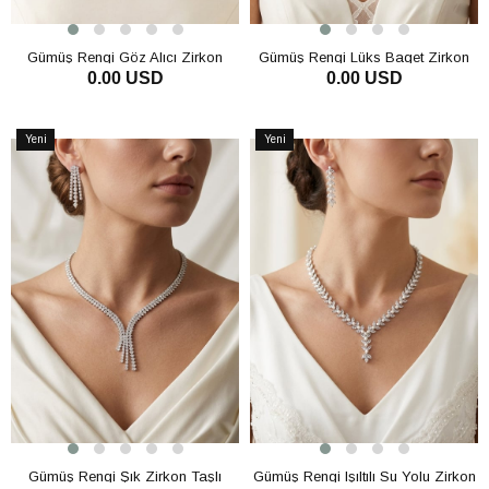
Gümüş Rengi Göz Alıcı Zirkon
Gümüş Rengi Lüks Baget Zirkon
0.00 USD
0.00 USD
Kolye Küpe Bileklik 3'lü Set / Takı
Kolye Küpe Bileklik Set Gelin Kına
Seti Abiye Düğün Takı
Takı
SEPETE EKLE
SEPETE EKLE
Yeni
Yeni
Ürün
Ürün
Gümüş Rengi Şık Zirkon Taşlı
Gümüş Rengi Işıltılı Su Yolu Zirkon