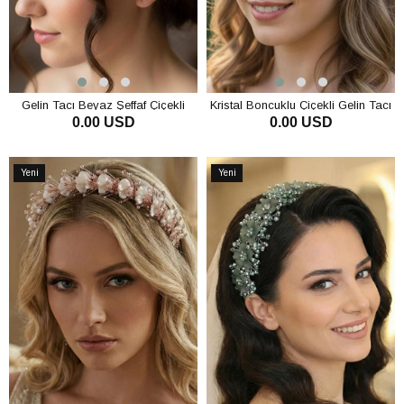
Gelin Tacı Beyaz Şeffaf Çiçekli
Kristal Boncuklu Çiçekli Gelin Tacı
0.00 USD
0.00 USD
Kristal Taşlı Kına Nişan Nikah Saç
Kına Ve Bekarlığa Veda Saç
Aksesuarı
Aksesuarı
SEPETE EKLE
SEPETE EKLE
Yeni
Yeni
Ürün
Ürün