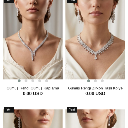
Ürün
Ürün
Gümüş Rengi Gümüş Kaplama
Gümüş Rengi Zirkon Taşlı Kolye
0.00 USD
0.00 USD
Zirkon Kolye Küpe Bileklik Set
Küpe Bileklik Set Şık Zarif Abiye
Gelin Düğün Takısı
Davet Takı
SEPETE EKLE
SEPETE EKLE
Yeni
Yeni
Ürün
Ürün