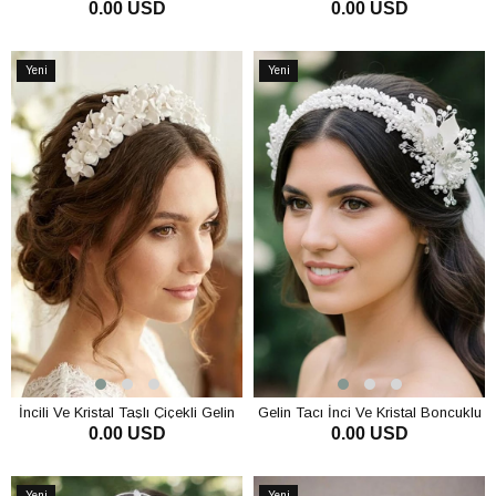
0.00 USD
0.00 USD
Nişan Nikah Saç Aksesuarı
Boncuklu Gelin Tacı Yan Tarak
Toka Kına Nişan Saç Aksesuarı
SEPETE EKLE
SEPETE EKLE
Yeni
Yeni
Ürün
Ürün
İncili Ve Kristal Taşlı Çiçekli Gelin
Gelin Tacı İnci Ve Kristal Boncuklu
0.00 USD
0.00 USD
Tacı Kına Nişan Saç Aksesuarı
Çiçek Detaylı Gelin Saç Aksesuarı
Nişan Tacı
SEPETE EKLE
SEPETE EKLE
Yeni
Yeni