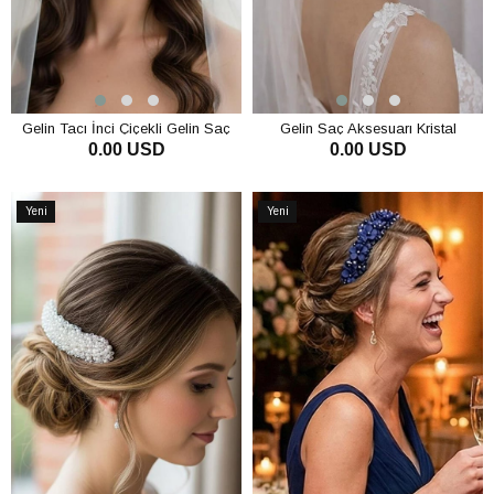
Gelin Tacı İnci Çiçekli Gelin Saç
Gelin Saç Aksesuarı Kristal
0.00 USD
0.00 USD
Aksesuarı Nişan Kına Tacı
Boncuklu Çiçekli Gelin Tacı Nişan
Ve Nikah Saç Aksesuarı
SEPETE EKLE
SEPETE EKLE
Yeni
Yeni
Ürün
Ürün