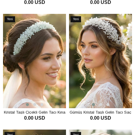
0.00 USD
0.00 USD
Nişan Saç Aksesuarı
Helenistik Gelin Tacı Saç Aksesuarı
Kına Tacı
SEPETE EKLE
SEPETE EKLE
Yeni
Yeni
Ürün
Ürün
Kristal Taşlı Çiçekli Gelin Tacı Kına
Gümüş Kristal Taşlı Gelin Tacı Saç
0.00 USD
0.00 USD
Ve Nişan Saç Aksesuarı
Aksesuarı Kına Nişan Aksesuarı
SEPETE EKLE
SEPETE EKLE
Yeni
Yeni