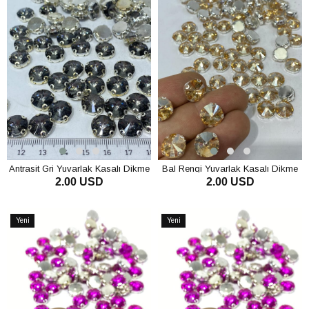
Antrasit Gri Yuvarlak Kasalı Dikme
Bal Rengi Yuvarlak Kasalı Dikme
2.00 USD
2.00 USD
Cam Taş Kristal Boncuk 10 Adet
Cam Taş Kristal Boncuk 10 Adet
SEPETE EKLE
SEPETE EKLE
Yeni
Yeni
Ürün
Ürün