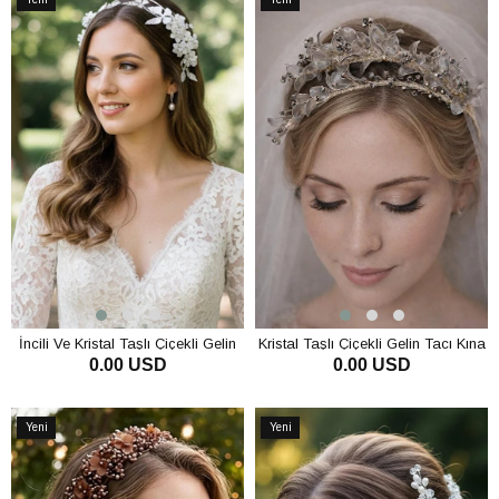
Ürün
Ürün
İncili Ve Kristal Taşlı Çiçekli Gelin
Kristal Taşlı Çiçekli Gelin Tacı Kına
0.00 USD
0.00 USD
Tacı Helenistik Kına Nişan Saç
Ve Nişan Saç Aksesuarı
Aksesuarı
SEPETE EKLE
SEPETE EKLE
Yeni
Yeni
Ürün
Ürün