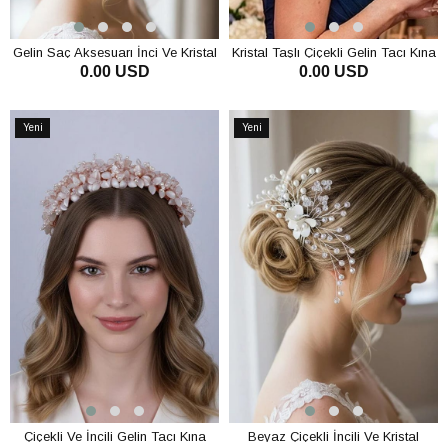
Gelin Saç Aksesuarı İnci Ve Kristal
Kristal Taşlı Çiçekli Gelin Tacı Kına
0.00 USD
0.00 USD
Boncuklu Gelin Tokası Nişan Ve
Ve Nişan Saç Aksesuarı
Nikah Saç Tarağı
SEPETE EKLE
SEPETE EKLE
Yeni
Yeni
Ürün
Ürün
Çiçekli Ve İncili Gelin Tacı Kına
Beyaz Çiçekli İncili Ve Kristal