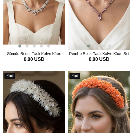
Gümüş Rengi Taşlı Kolye Küpe
Pembe Renk Taşlı Kolye Küpe Set
0.00 USD
0.00 USD
Bileklik Set Gösterişli Lüks Gelin
Şık Zarif Abiye Davet Takı
Nişan Davet Takı
SEPETE EKLE
SEPETE EKLE
Yeni
Yeni
Ürün
Ürün