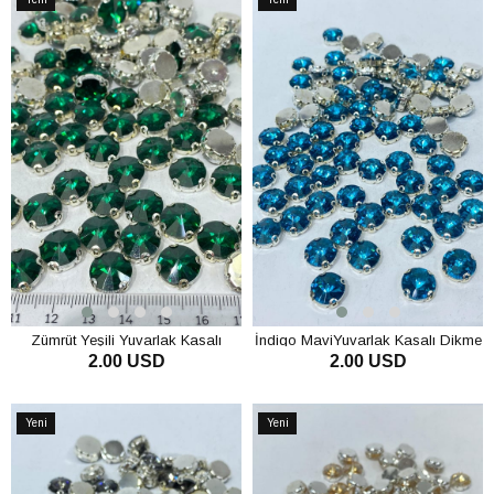
Ürün
Ürün
Zümrüt Yeşili Yuvarlak Kasalı
İndigo MaviYuvarlak Kasalı Dikme
2.00 USD
2.00 USD
Dikme Cam Taş Kristal Boncuk 10
Cam Taş Kristal Boncuk 10 Adet
Adet
SEPETE EKLE
SEPETE EKLE
Yeni
Yeni
Ürün
Ürün