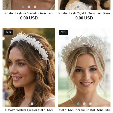
Kristal Taşlı ve Sedefli Gelin Tacı
Kristal Taşlı Çiçekli Gelin Tacı Kına
0.00 USD
0.00 USD
Nedime Kına Saç Aksesuarı
Ve Nişan Saç Aksesuarı
SEPETE EKLE
SEPETE EKLE
Yeni
Yeni
Ürün
Ürün
Beyaz Sedefli Çiçekli Gelin Tacı
Gelin Tacı İnci Ve Kristal Boncuklu