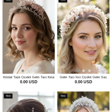
Ürün
Ürün
Kristal Taşlı Çiçekli Gelin Tacı Kına
Gelin Tacı İnci Çiçekli Gelin Saç
0.00 USD
0.00 USD
Ve Nişan Saç Aksesuarı
Aksesuarı Nişan Kına Tacı
SEPETE EKLE
SEPETE EKLE
Yeni
Yeni
Ürün
Ürün