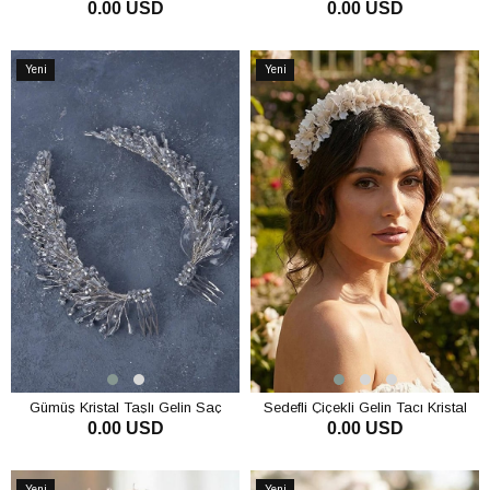
0.00 USD
0.00 USD
Kristal Taşlı Kına Ve Nişan Saç
El Yapımı Yaprak Detaylı Gelin
Aksesuarı
Saç Aksesuarı Nişan Tacı
SEPETE EKLE
SEPETE EKLE
Yeni
Yeni
Ürün
Ürün
Gümüş Kristal Taşlı Gelin Saç
Sedefli Çiçekli Gelin Tacı Kristal
0.00 USD
0.00 USD
Aksesuarı Kına Nişan Yan Taraklı
Taşlı Kına Ve Nişan Saç Aksesuarı
SEPETE EKLE
SEPETE EKLE
Yeni
Yeni